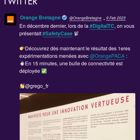
TWITTER
·
Orange Bretagne
@OrangeBretagne
9 Feb 2023
En décembre dernier, lors de la
#DigitalTC
, on vous
présentait
#SafetyCase
Découvrez dès maintenant le résultat des 1eres
expérimentations menées avec
@OrangePACA
:
En 15 minutes, une bulle de connectivité est
déployée
@grego_fr