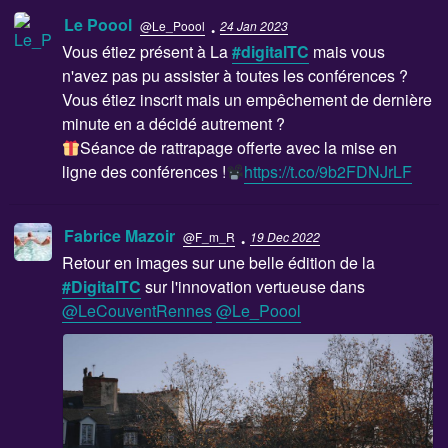
·
Le Poool
@Le_Poool
24 Jan 2023
Vous étiez présent à La
#digitalTC
mais vous
n'avez pas pu assister à toutes les conférences ?
Vous étiez inscrit mais un empêchement de dernière
minute en a décidé autrement ?
Séance de rattrapage offerte avec la mise en
ligne des conférences !
https://t.co/9b2FDNJrLF
·
Fabrice Mazoir
@F_m_R
19 Dec 2022
Retour en images sur une belle édition de la
#DigitalTC
sur l'innovation vertueuse dans
@LeCouventRennes
@Le_Poool