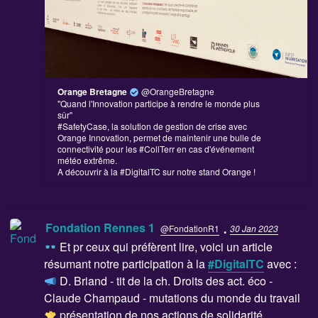
Orange Bretagne
@OrangeBretagne
"Quand l'Innovation participe à rendre le monde plus
sûr"
#SafetyCase, la solution de gestion de crise avec
Orange Innovation, permet de maintenir une bulle de
connectivité pour les #CollTerr en cas d'événement
météo extrême.
A découvrir à la #DigitalTC sur notre stand Orange !
·
Fondation Rennes 1
@FondationR1
30 Jan 2023
Et pr ceux qui préfèrent lire, voici un article
résumant notre participation à la
#DigitalTC
avec :
D. Briand - tit de la ch. Droits des act. éco -
Claude Champaud - mutations du monde du travail
présentation de nos actions de solidarité