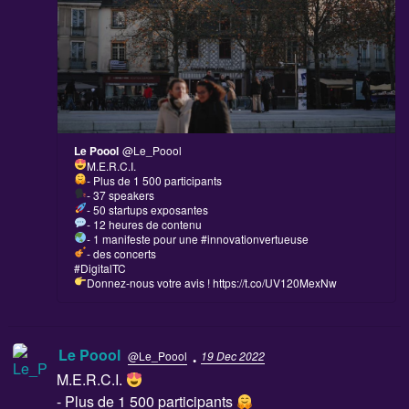
Le Poool
@Le_Poool
M.E.R.C.I.
- Plus de 1 500 participants
- 37 speakers
- 50 startups exposantes
- 12 heures de contenu
- 1 manifeste pour une #innovationvertueuse
- des concerts
#DigitalTC
Donnez-nous votre avis !
https://t.co/UV120MexNw
·
Le Poool
@Le_Poool
19 Dec 2022
M.E.R.C.I.
- Plus de 1 500 participants