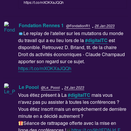
https://t.co/mXOKXaJQQh
·
Fondation Rennes 1
@FondationR1
26 Jan 2023
Le replay de l'atelier sur les mutations du monde
du travail qui a eu lieu lors de la
#digitalTC
est
disponible. Retrouvez D. Briand, tit. de la chaire
Droit ds activités économiques - Claude Champaud
apporter son regard sur ce sujet.
https://t.co/mXOKXaJQQh
·
Le Poool
@Le_Poool
24 Jan 2023
Vous étiez présent à La
#digitalTC
mais vous
n'avez pas pu assister à toutes les conférences ?
Vous étiez inscrit mais un empêchement de dernière
minute en a décidé autrement ?
Séance de rattrapage offerte avec la mise en
ligne des conférences !
https://t.co/9b2FDNJrLF